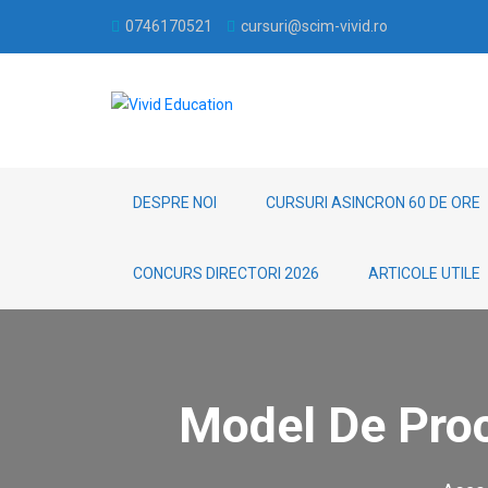
0746170521
cursuri@scim-vivid.ro
DESPRE NOI
CURSURI ASINCRON 60 DE ORE
CONCURS DIRECTORI 2026
ARTICOLE UTILE
Model De Proc