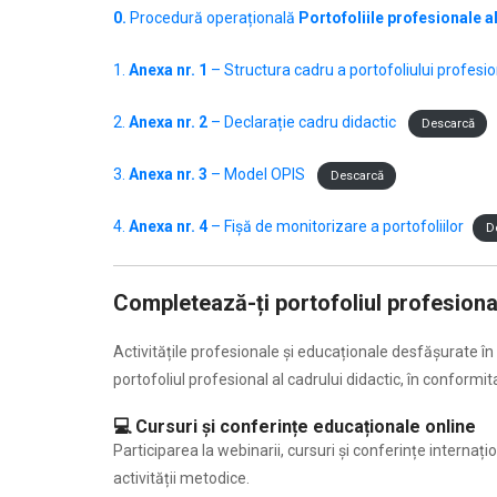
0.
Procedură operațională
Portofoliile profesionale a
1.
Anexa nr. 1
– Structura cadru a portofoliului profesion
2.
Anexa nr. 2
– Declarație cadru didactic
Descarcă
3.
Anexa nr. 3
– Model OPIS
Descarcă
4.
Anexa nr. 4
– Fișă de monitorizare a portofoliilor
D
Completează-ți portofoliul profesional
Activitățile profesionale și educaționale desfășurate î
portofoliul profesional al cadrului didactic, în conform
💻 Cursuri și conferințe educaționale online
Participarea la webinarii, cursuri și conferințe internaț
activității metodice.