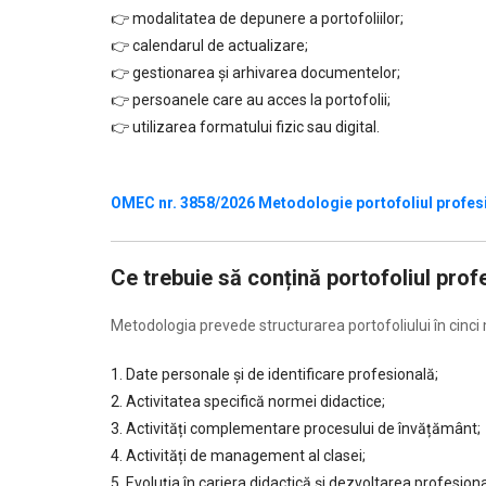
👉 modalitatea de depunere a portofoliilor;
👉 calendarul de actualizare;
👉 gestionarea și arhivarea documentelor;
👉 persoanele care au acces la portofolii;
👉 utilizarea formatului fizic sau digital.
…….
OMEC nr. 3858/2026 Metodologie portofoliul profesio
Ce trebuie să conțină portofoliul prof
Metodologia prevede structurarea portofoliului în cinci 
1. Date personale și de identificare profesională;
2. Activitatea specifică normei didactice;
3. Activități complementare procesului de învățământ;
4. Activități de management al clasei;
5. Evoluția în cariera didactică și dezvoltarea profesiona