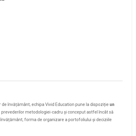
ilor de învățământ, echipa Vivid Education pune la dispoziție
un
a prevederilor metodologiei-cadru și conceput astfel încât să
e învățământ, forma de organizare a portofoliului și deciziile