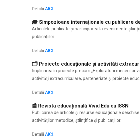
Detalii
AICI
.
🎓 Simpozioane internaționale cu publicare de
Articolele publicate și participarea la evenimente științifi
publicațiilor.
Detalii
AICI.
🗂 Proiecte educaționale și activități extracur
Implicarea în proiecte precum „Exploratorii meseriilor 
activități extracurriculare, parteneriate și proiecte educ
Detalii
AICI
.
📰 Revista educațională Vivid Edu cu ISSN
Publicarea de articole și resurse educaționale deschise 
activităților metodice, științifice și publicațiilor.
Detalii
AICI
.