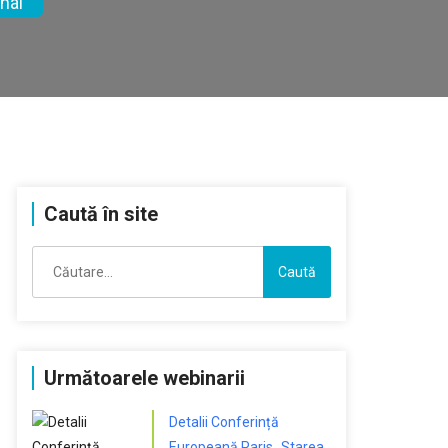
nal
Caută în site
Caută
după:
Următoarele webinarii
Detalii Conferință
Europeană Paris „Starea