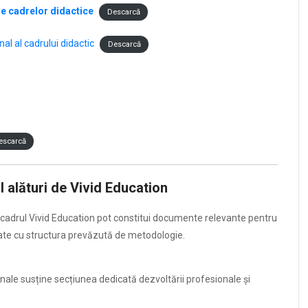
le cadrelor didactice
Descarcă
al al cadrului didactic
Descarcă
escarcă
 alături de Vivid Education
n cadrul Vivid Education pot constitui documente relevante pentru
itate cu structura prevăzută de metodologie.
ionale susține secțiunea dedicată dezvoltării profesionale și