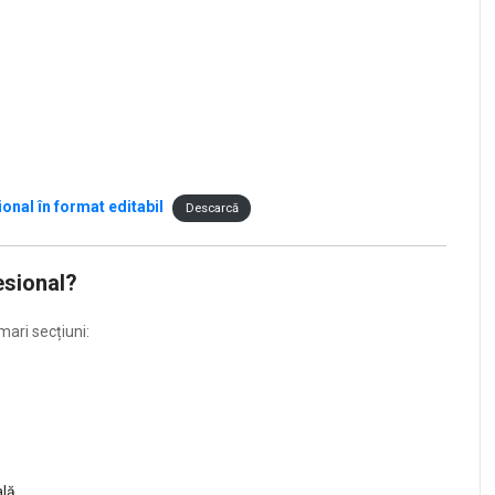
nal în format editabil
Descarcă
esional?
mari secțiuni:
lă.