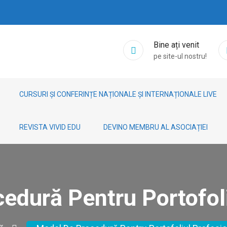
Bine ați venit
pe site-ul nostru!
CURSURI ȘI CONFERINȚE NAȚIONALE ȘI INTERNAȚIONALE LIVE
REVISTA VIVID EDU
DEVINO MEMBRU AL ASOCIAȚIEI
edură Pentru Portofoli