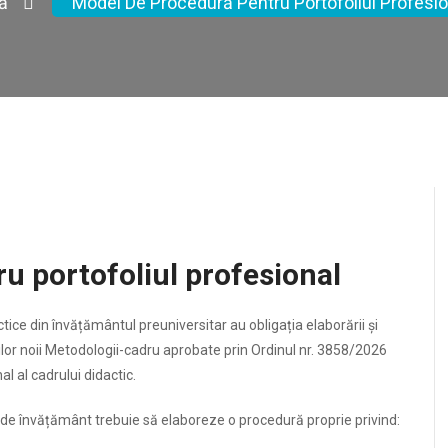
ă
Model De Procedură Pentru Portofoliul Profesio
u portofoliul profesional
ice din învățământul preuniversitar au obligația elaborării și
ilor noii Metodologii-cadru aprobate prin Ordinul nr. 3858/2026
l al cadrului didactic.
 de învățământ trebuie să elaboreze o procedură proprie privind: