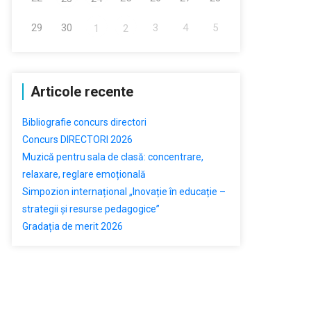
29
30
3
4
5
1
2
Articole recente
Bibliografie concurs directori
Concurs DIRECTORI 2026
Muzică pentru sala de clasă: concentrare,
relaxare, reglare emoțională
Simpozion internațional „Inovație în educație –
strategii și resurse pedagogice”
Gradația de merit 2026