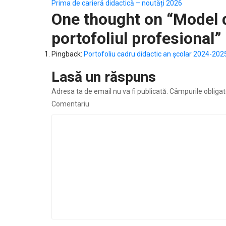
Navigare
Prima de carieră didactică – noutăți 2026
One thought on “
Model 
în
portofoliul profesional
”
articole
Pingback:
Portofoliu cadru didactic an școlar 2024-202
Lasă un răspuns
Adresa ta de email nu va fi publicată.
Câmpurile obligat
Comentariu