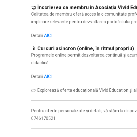
🤝
Înscrierea ca membru în Asociația Vivid Ed
Calitatea de membru oferă acces la o comunitate profesi
implicare relevante pentru dezvoltarea portofoliului prof
Detalii
AICI
.
📱 Cursuri asincron (online, în ritmul propriu)
Programele online permit dezvoltarea continuă și acum
didactică.
Detalii
AICI
.
👉 Explorează oferta educațională Vivid Education și ale
Pentru oferte personalizate și detalii, vă stăm la dispoz
0746170521.