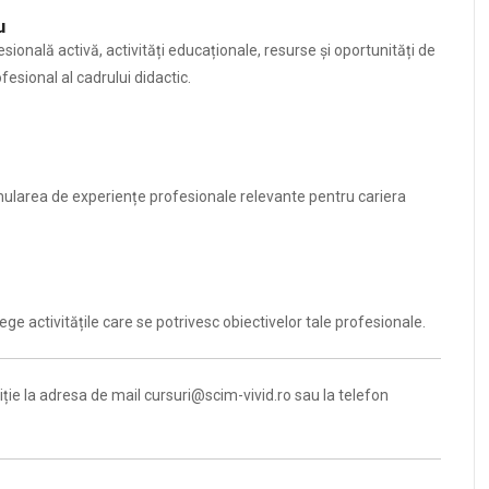
u
onală activă, activități educaționale, resurse și oportunități de
esional al cadrului didactic.
ularea de experiențe profesionale relevante pentru cariera
ge activitățile care se potrivesc obiectivelor tale profesionale.
iție la adresa de mail cursuri@scim-vivid.ro sau la telefon