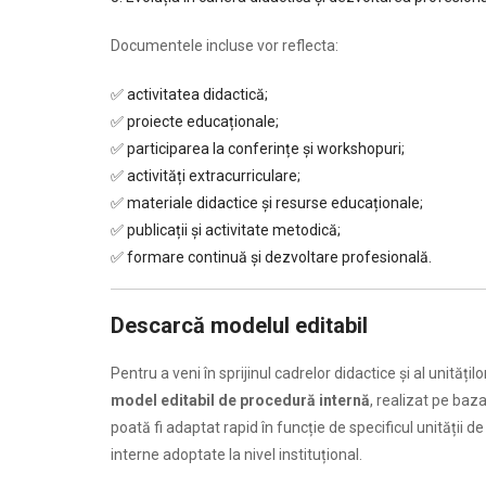
Documentele incluse vor reflecta:
✅ activitatea didactică;
✅ proiecte educaționale;
✅ participarea la conferințe și workshopuri;
✅ activități extracurriculare;
✅ materiale didactice și resurse educaționale;
✅ publicații și activitate metodică;
✅ formare continuă și dezvoltare profesională.
Descarcă modelul editabil
Pentru a veni în sprijinul cadrelor didactice și al unităț
model editabil de procedură internă
, realizat pe baz
poată fi adaptat rapid în funcție de specificul unității d
interne adoptate la nivel instituțional.