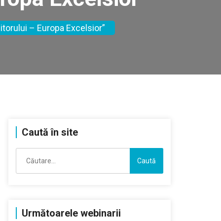
itorului – Europa Excelsior”
Caută în site
Caută
după:
Următoarele webinarii