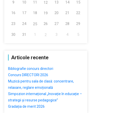
9
10
11
13
14
15
12
16
17
18
20
21
22
19
23
24
26
27
28
29
25
30
31
1
3
4
5
2
Articole recente
Bibliografie concurs directori
Concurs DIRECTORI 2026
Muzică pentru sala de clasă: concentrare,
relaxare, reglare emoțională
Simpozion internațional „Inovație în educație –
strategii și resurse pedagogice”
Gradația de merit 2026