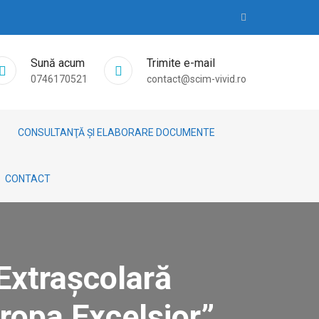
Sună acum
Trimite e-mail
0746170521
contact@scim-vivid.ro
CONSULTANŢĂ ȘI ELABORARE DOCUMENTE
CONTACT
Extrașcolară
uropa Excelsior”