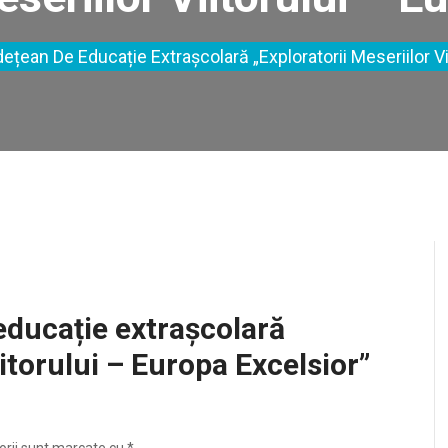
dețean De Educație Extrașcolară „Exploratorii Meseriilor Vi
educație extrașcolară
iitorului – Europa Excelsior”