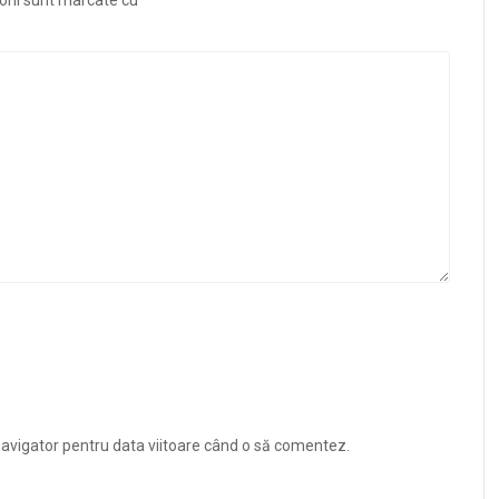
orii sunt marcate cu
*
navigator pentru data viitoare când o să comentez.