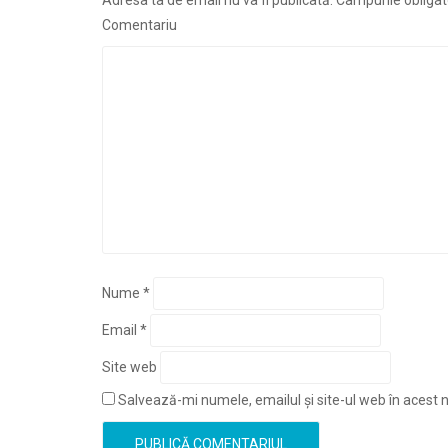
Adresa ta de email nu va fi publicată.
Câmpurile obligat
Comentariu
Nume
*
Email
*
Site web
Salvează-mi numele, emailul și site-ul web în acest 