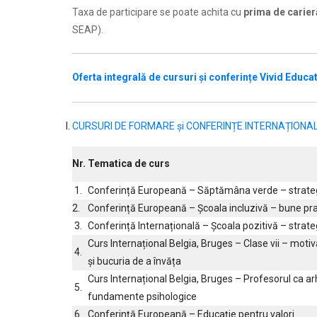
Taxa de participare se poate achita cu
prima de carie
SEAP).
Oferta integrală de cursuri și conferințe Vivid Educa
CURSURI DE FORMARE și CONFERINȚE INTERNAȚIONAL
Nr.
Tematica de curs
1.
Conferință Europeană – Săptămâna verde – strateg
2.
Conferință Europeană – Școala incluzivă – bune prac
3.
Conferință Internațională – Școala pozitivă – strate
Curs Internațional Belgia, Bruges – Clase vii – motiva
4.
și bucuria de a învăța
Curs Internațional Belgia, Bruges – Profesorul ca arh
5.
fundamente psihologice
6.
Conferință Europeană – Educație pentru valori