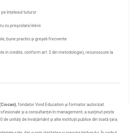
 pe înțelesul tuturor
u cu preșcolarii/elevii
le, bune practici și greșeli frecvente
ate in credite, conform art. 2 din metodologie), recunoscute la
(Ciocan)
, fondator Vivid Education și formator autorizat.
profesionale și a consultanței în management, a susținut peste
e unități de învățământ şi alte instituții publice din toată țara.
țele sale, dar și prin claritatea și precizia limbajului. În cadrul