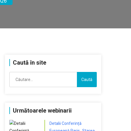
026
Caută în site
Caută
după:
Următoarele webinarii
Detalii Conferință
Europeană Paris „Starea