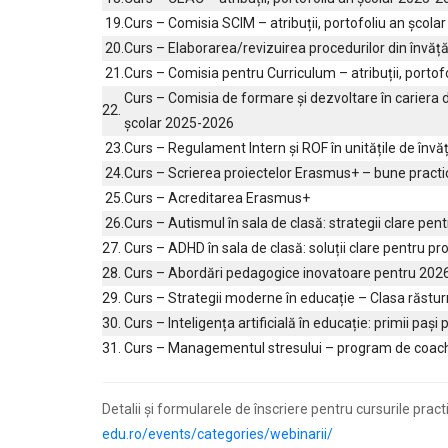
19.
Curs – Comisia SCIM – atribuții, portofoliu an școl
20.
Curs – Elaborarea/revizuirea procedurilor din învă
21.
Curs – Comisia pentru Curriculum – atribuții, porto
Curs – Comisia de formare și dezvoltare în cariera di
22.
școlar 2025-2026
23.
Curs – Regulament Intern și ROF în unitățile de înv
24.
Curs – Scrierea proiectelor Erasmus+ – bune practici
25.
Curs – Acreditarea Erasmus+
26.
Curs – Autismul în sala de clasă: strategii clare pent
27.
Curs – ADHD în sala de clasă: soluții clare pentru pr
28.
Curs – Abordări pedagogice inovatoare pentru 202
29.
Curs – Strategii moderne în educație – Clasa răstu
30.
Curs – Inteligența artificială în educație: primii pași
31.
Curs – Managementul stresului – program de coach
Detalii și formularele de înscriere pentru cursurile pract
edu.ro/events/categories/webinarii/