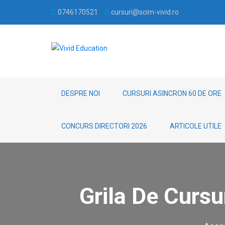
0746170521
cursuri@scim-vivid.ro
DESPRE NOI
CURSURI ASINCRON 60 DE ORE
CONCURS DIRECTORI 2026
ARTICOLE UTILE
Grila De Cursu