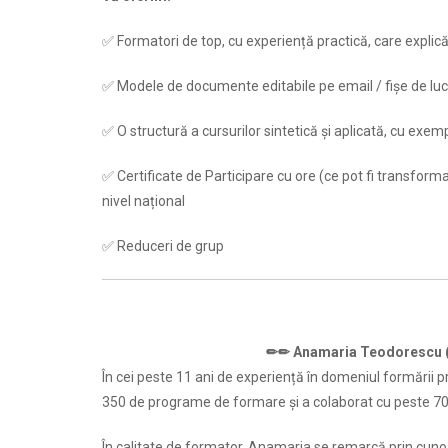
✅ Formatori de top, cu experiență practică, care explică
✅ Modele de documente editabile pe email / fișe de lucr
✅ O structură a cursurilor sintetică și aplicată, cu exemp
✅ Certificate de Participare cu ore (ce pot fi transform
nivel național
✅ Reduceri de grup
✏✏
Anamaria Teodorescu 
În cei peste 11 ani de experiență în domeniul formării 
350 de programe de formare și a colaborat cu peste 700 d
În calitate de formator, Anamaria se remarcă prin cunoștin