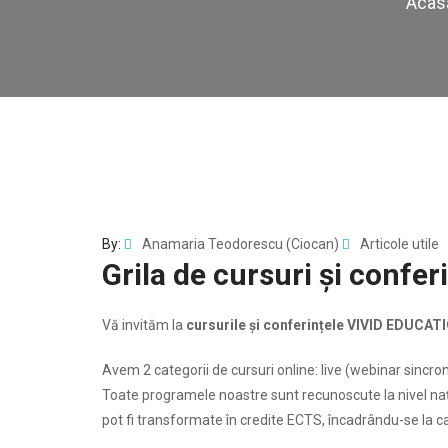
Acas
By:
Anamaria Teodorescu (Ciocan)
Articole utile
Grila de cursuri și confe
Vă invităm la
cursurile și conferințele VIVID EDUCA
Avem 2 categorii de cursuri online: live (webinar sincron)
Toate programele noastre sunt recunoscute la nivel nați
pot fi transformate în credite ECTS, încadrându-se la c