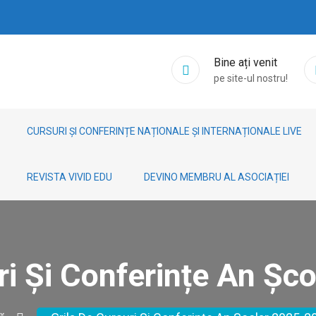
Bine ați venit
pe site-ul nostru!
CURSURI ȘI CONFERINȚE NAȚIONALE ȘI INTERNAȚIONALE LIVE
REVISTA VIVID EDU
DEVINO MEMBRU AL ASOCIAȚIEI
ri Și Conferințe An Ș