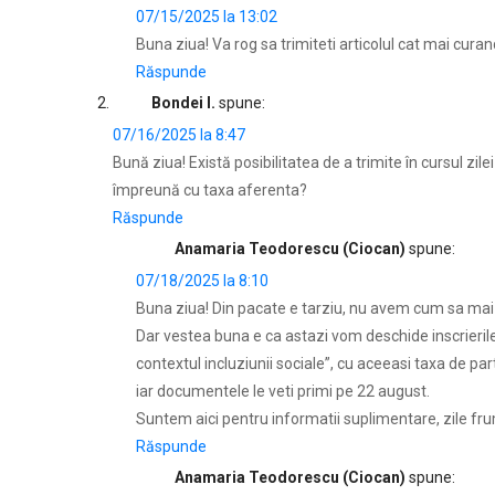
07/15/2025 la 13:02
Buna ziua! Va rog sa trimiteti articolul cat mai curand
Răspunde
Bondei I.
spune:
07/16/2025 la 8:47
Bună ziua! Există posibilitatea de a trimite în cursul zil
împreună cu taxa aferenta?
Răspunde
Anamaria Teodorescu (Ciocan)
spune:
07/18/2025 la 8:10
Buna ziua! Din pacate e tarziu, nu avem cum sa mai 
Dar vestea buna e ca astazi vom deschide inscrieril
contextul incluziunii sociale”, cu aceeasi taxa de p
iar documentele le veti primi pe 22 august.
Suntem aici pentru informatii suplimentare, zile fr
Răspunde
Anamaria Teodorescu (Ciocan)
spune: