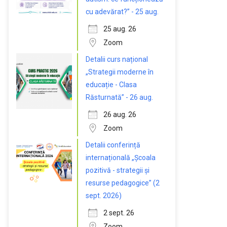
cu adevărat?” - 25 aug.
25 aug. 26
Zoom
Detalii curs național
„Strategii moderne în
educație - Clasa
Răsturnată” - 26 aug.
26 aug. 26
Zoom
Detalii conferință
internațională „Școala
pozitivă - strategii și
resurse pedagogice” (2
sept. 2026)
2 sept. 26
Zoom