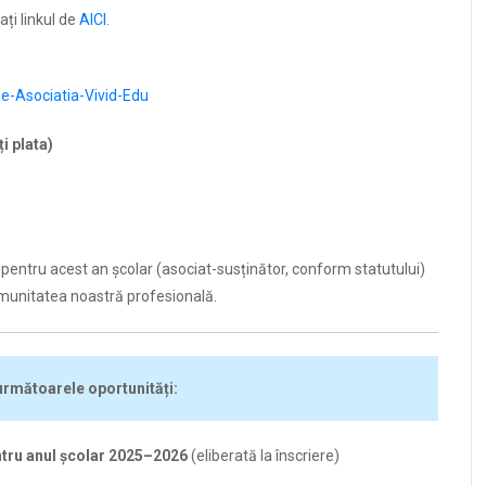
ați linkul de
AICI.
e-Asociatia-Vivid-Edu
i plata)
ntru acest an școlar (asociat-susținător, conform statutului)
comunitatea noastră profesională.
 următoarele oportunități:
ntru anul școlar 2025–2026
(eliberată la înscriere)