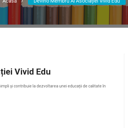
Acasă
Devino Membru Al Asociației Vivid Edu
iei Vivid Edu
impli și contribuie la dezvoltarea unei educații de calitate în