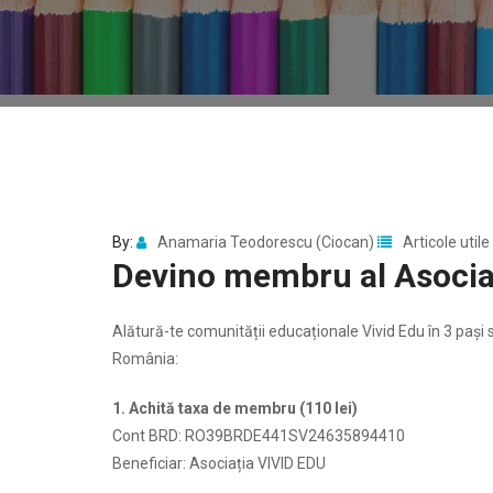
By:
Anamaria Teodorescu (Ciocan)
Articole utile
Devino membru al Asociaț
Alătură-te comunității educaționale Vivid Edu în 3 pași s
România:
1. Achită taxa de membru (110 lei)
Cont BRD: RO39BRDE441SV24635894410
Beneficiar: Asociația VIVID EDU