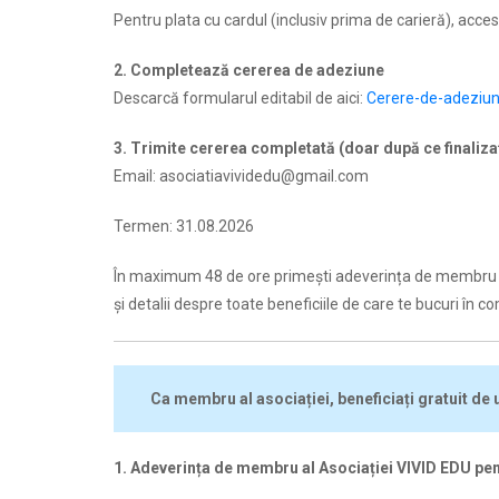
Pentru plata cu cardul (inclusiv prima de carieră), acces
2. Completează cererea de adeziune
Descarcă formularul editabil de aici:
Cerere-de-adeziun
3. Trimite cererea completată (doar după ce finalizaț
Email:
asociatiavividedu@gmail.com
Termen: 31.08.2026
În maximum 48 de ore primești adeverința de membru pe
și detalii despre toate beneficiile de care te bucuri în 
Ca membru al asociației, beneficiați gratuit de
1. Adeverința de membru al Asociației VIVID EDU pe