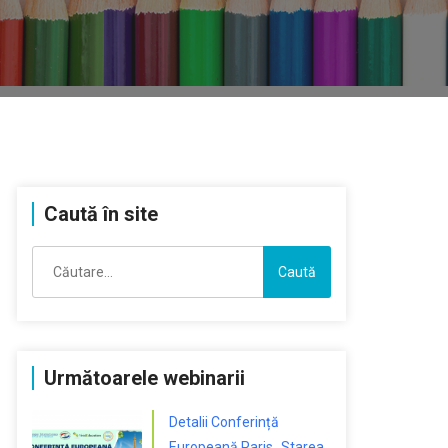
Caută în site
Caută
după:
Următoarele webinarii
Detalii Conferință
Europeană Paris „Starea