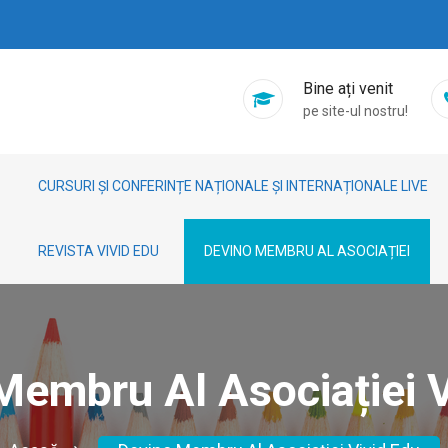
Bine ați venit
pe site-ul nostru!
CURSURI ȘI CONFERINȚE NAȚIONALE ȘI INTERNAȚIONALE LIVE
REVISTA VIVID EDU
DEVINO MEMBRU AL ASOCIAȚIEI
Membru Al Asociației V