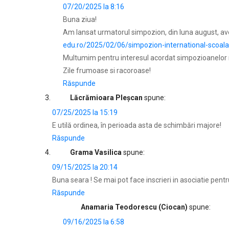
07/20/2025 la 8:16
Buna ziua!
Am lansat urmatorul simpozion, din luna august, avet
edu.ro/2025/02/06/simpozion-international-scoala
Multumim pentru interesul acordat simpozioanelor n
Zile frumoase si racoroase!
Răspunde
Lăcrămioara Pleșcan
spune:
07/25/2025 la 15:19
E utilă ordinea, în perioada asta de schimbări majore!
Răspunde
Grama Vasilica
spune:
09/15/2025 la 20:14
Buna seara ! Se mai pot face inscrieri in asociatie pen
Răspunde
Anamaria Teodorescu (Ciocan)
spune:
09/16/2025 la 6:58