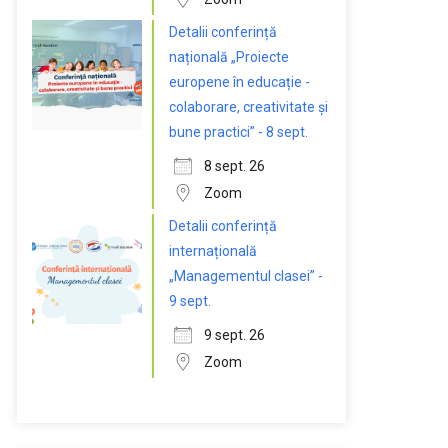
Detalii conferință
națională „Proiecte
europene în educație -
colaborare, creativitate și
bune practici” - 8 sept.
8 sept. 26
Zoom
Detalii conferință
internațională
„Managementul clasei” -
9 sept.
9 sept. 26
Zoom