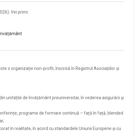
026). Vei primi:
e învățământ
este o organizație non-profit, înscrisă în Registrul Asociațiilor și
 din unitățile de învățământ preuniversitar, în vederea asigurării și
nferințe, programe de formare continuă – față în față, blended
ar;
at în realitate, în acord cu standardele Uniunii Europene și cu