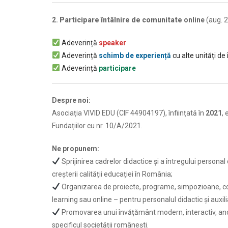
2.
Participare întâlnire de comunitate
online
(aug. 2
Adeverință
speaker
Adeverință
schimb de experiență
cu alte unități d
Adeverință
participare
Despre noi:
Asociația VIVID EDU (CIF 44904197), înființată în
2021
, 
Fundațiilor cu nr. 10/A/2021.
Ne propunem:
Sprijinirea cadrelor didactice și a întregului personal
creșterii calității educației în România;
Organizarea de proiecte, programe, simpozioane, co
learning sau online – pentru personalul didactic și auxili
Promovarea unui învățământ modern, interactiv, ancor
specificul societății românești.