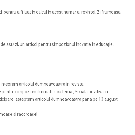
, pentru a fi luat in calcul in acest numar al revistei. Zi frumoasa!
ei de astăzi, un articol pentru simpozionul Inovatie în educație,
integram articolul dumneavoastra in revista.
e pentru simpozionul urmator, cu tema „Scoala pozitiva in
articipare, asteptam articolul dumneavoastra pana pe 13 august,
umoase si racoroase!