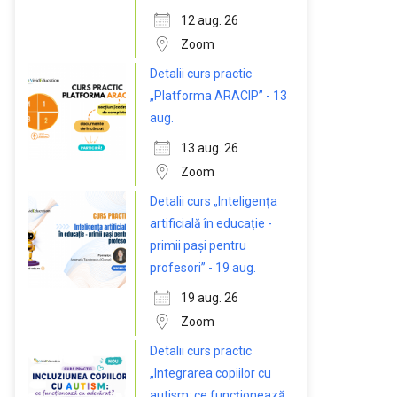
12 aug. 26
Zoom
Detalii curs practic
„Platforma ARACIP” - 13
aug.
13 aug. 26
Zoom
Detalii curs „Inteligența
artificială în educație -
primii pași pentru
profesori” - 19 aug.
19 aug. 26
Zoom
Detalii curs practic
„Integrarea copiilor cu
autism: ce funcționează