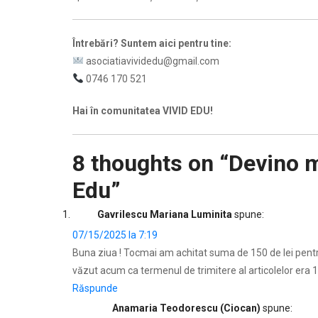
Întrebări? Suntem aici pentru tine:
asociatiavividedu@gmail.com
0746 170 521
Hai în comunitatea VIVID EDU!
8 thoughts on “
Devino m
Edu
”
Gavrilescu Mariana Luminita
spune:
07/15/2025 la 7:19
Buna ziua ! Tocmai am achitat suma de 150 de lei pentru
văzut acum ca termenul de trimitere al articolelor era 1
Răspunde
Anamaria Teodorescu (Ciocan)
spune: