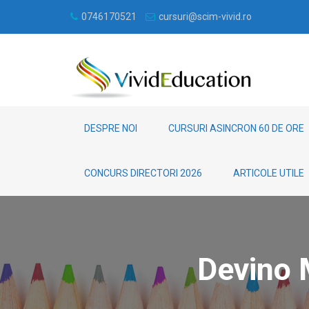
0746170521
cursuri@scim-vivid.ro
DESPRE NOI
CURSURI ASINCRON 60 DE ORE
CONCURS DIRECTORI 2026
ARTICOLE UTILE
Devino 