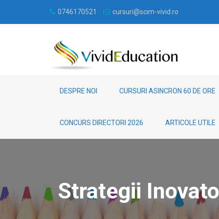
0746170521
cursuri@scim-vivid.ro
DESPRE NOI
CURSURI ASINCRON 60 DE ORE
CONCURS DIRECTORI 2026
ARTICOLE UTILE
Strategii Inova