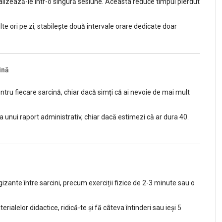
nalizează-le într-o singură sesiune. Aceasta reduce timpul pierdut
ulte ori pe zi, stabilește două intervale orare dedicate doar
ină
ntru fiecare sarcină, chiar dacă simți că ai nevoie de mai mult
unui raport administrativ, chiar dacă estimezi că ar dura 40.
zante între sarcini, precum exerciții fizice de 2-3 minute sau o
alelor didactice, ridică-te și fă câteva întinderi sau ieși 5