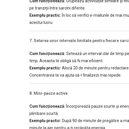
Cum funcționează:
Grupează activitățile similare și fi
pe tranziții între sarcini diferite.
Exemplu practic:
În loc să verifici e-mailurile de mai m
acestui lucru.
7. Setarea unor intervale limitate pentru fiecare sarc
Cum funcționează:
Setează un interval clar de timp pe
timp. Aceasta te obligă să fii mai eficient.
Exemplu practic:
Alocă 20 de minute pentru redactarea 
Concentrarea te va ajuta să-l finalizezi mai repede.
8. Mini-pauze active
Cum funcționează:
Încorporează pauze scurte și energi
plimbare scurtă.
Exemplu practic:
După 90 de minute de pregătire a materi
minute la aer pentru a-ți recăpăta energia.