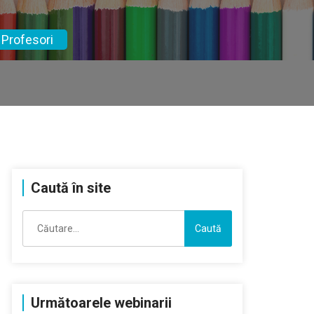
 Profesori
Caută în site
Caută
după:
Următoarele webinarii