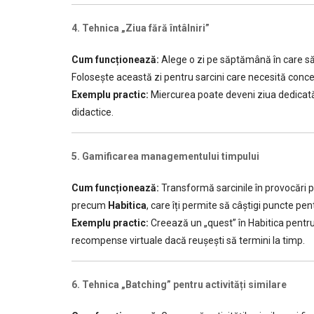
4. Tehnica „Ziua fără întâlniri”
Cum funcționează:
Alege o zi pe săptămână în care să 
Folosește această zi pentru sarcini care necesită conc
Exemplu practic:
Miercurea poate deveni ziua dedicată ex
didactice.
5. Gamificarea managementului timpului
Cum funcționează:
Transformă sarcinile în provocări pe
precum
Habitica
, care îți permite să câștigi puncte pe
Exemplu practic:
Creează un „quest” în Habitica pentru 
recompense virtuale dacă reușești să termini la timp.
6. Tehnica „Batching” pentru activități similare