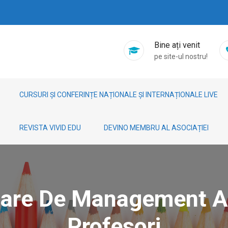
Bine ați venit
pe site-ul nostru!
CURSURI ȘI CONFERINȚE NAȚIONALE ȘI INTERNAȚIONALE LIVE
REVISTA VIVID EDU
DEVINO MEMBRU AL ASOCIAȚIEI
toare De Management A
Profesori