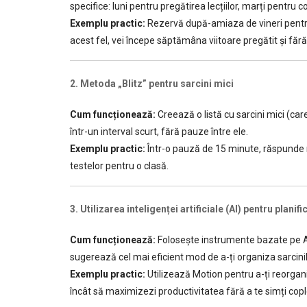
specifice: luni pentru pregătirea lecțiilor, marți pentru 
Exemplu practic:
Rezervă după-amiaza de vineri pentr
acest fel, vei începe săptămâna viitoare pregătit și fără
2. Metoda „Blitz” pentru sarcini mici
Cum funcționează:
Creează o listă cu sarcini mici (car
într-un interval scurt, fără pauze între ele.
Exemplu practic:
Într-o pauză de 15 minute, răspunde r
testelor pentru o clasă.
3. Utilizarea inteligenței artificiale (AI) pentru planifi
Cum funcționează:
Folosește instrumente bazate pe 
sugerează cel mai eficient mod de a-ți organiza sarcinil
Exemplu practic:
Utilizează Motion pentru a-ți reorganiz
încât să maximizezi productivitatea fără a te simți copl