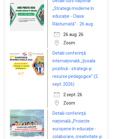
Detalii curs național
„Strategii moderne în
educație - Clasa
Răsturnată” - 26 aug.
26 aug. 26
Zoom
Detalii conferință
internațională „Școala
pozitivă - strategii și
resurse pedagogice” (2
sept. 2026)
2 sept. 26
Zoom
Detalii conferință
națională „Proiecte
europene în educație -
colaborare, creativitate și