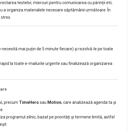
corectarea testelor, miercuri pentru comunicarea cu părinții etc.
u a organiza materialele necesare săptămânii următoare. În
 stres.
e necesită mai puțin de 5 minute fiecare) și rezolvă-le pe toate
apid la toate e-mailurile urgente sau finalizează organizarea
care
AI, precum
TimeHero
sau
Motion
, care analizează agenda ta și
e.
a programul zilnic, bazat pe priorități și termene limită, astfel
eșit.