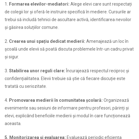
1.
Formarea elevilor-mediatori:
Alege elevi care sunt respectați
de colegii lor și oferă-le instruire specifică în mediere. Cursurile ar
trebui să includă tehnici de ascultare activă, identificarea nevoilor
și găsirea soluțiilor comune.
2.
Crearea unui spațiu dedicat medierii:
Amenajează un loc în
școală unde elevii să poată discuta problemele într-un cadru privat
și sigur.
3.
Stabilirea unor reguli clare:
Încurajează respectul reciproc și
confidențialitatea. Elevii trebuie să știe că fiecare discuție este
tratată cu seriozitate.
4.
Promovarea medierii în comunitatea școlară:
Organizează
evenimente sau sesiuni de informare pentru profesori, părinți și
elevi, explicând beneficiile medierii și modul în care funcționează
aceasta.
5. Monitorizarea și evaluarea:
Evaluează periodic eficiența