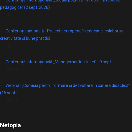
Conferință internațională „Școala pozitivă - strategii și resurse
pedagogice” (2 sept. 2026)
Online
Conferința națională - Proiecte europene în educație: colaborare,
creativitate și bune practici
Online
Conferință internațională „Managementul clasei” - 9 sept.
Online
Webinar „Comisia pentru formare și dezvoltare în cariera didactică”
(15 sept.)
Online
Netopia