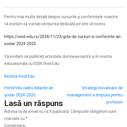
Pentru mai multe detalii despre cursurile și conferințele noastre,
vă invităm să vizitați secțiunea dedicată pe site-ul nostru:
https://vivid-edu.ro/2024/11/23/grila-de-cursuri-si-conferinte-an-
scolar-2024-2025
Vă invităm să publicați articolele dumneavoastră și în revista
educaționala cu ISSN Vivid Edu:
Revista Vivid Edu
Navigare
Portofoliu cadru didactic an
Strategii inovatoare de
școlar 2024-2025
management a timpului pentru
în
Lasă un răspuns
profesori
articole
Adresa ta de email nu va fi publicată.
Câmpurile obligatorii sunt
marcate cu
*
Comentariu