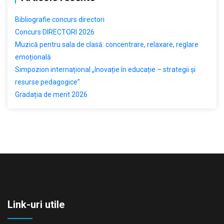
Bibliografie concurs directori
Concurs DIRECTORI 2026
Muzică pentru sala de clasă: concentrare, relaxare, reglare
emoțională
Simpozion internațional „Inovație în educație – strategii și
resurse pedagogice”
Gradația de merit 2026
Link-uri utile