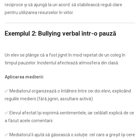
reciproce și să ajungă la un acord: să stabilească reguli clare
pentru utilizarea resurselor în viitor.
Exemplul 2: Bullying verbal într-o pauză
…
Un elev se plânge că a fost jignit în mod repetat de un coleg în
timpul pauzelor. Incidentul afectează atmosfera din clasă.
Aplicarea medierii:
✅ Mediatorul organizează o întâlnire între cei doi elevi, explicând
regulile medierii (fără jigniri, ascultare activă).
✅ Elevul afectat își exprimă sentimentele, iar celălalt explică de ce
a făcut acele comentarii.
✅ Mediatorul îi ajută să găsească o soluție: cel care a greșit își cere