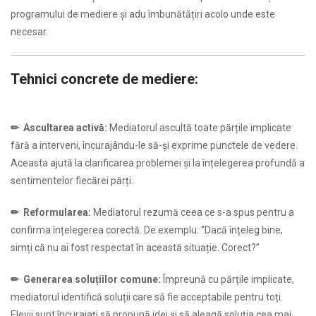
programului de mediere și adu îmbunătățiri acolo unde este
necesar.
Tehnici concrete de mediere:
…
✏
Ascultarea activă:
Mediatorul ascultă toate părțile implicate
fără a interveni, încurajându-le să-și exprime punctele de vedere.
Aceasta ajută la clarificarea problemei și la înțelegerea profundă a
sentimentelor fiecărei părți.
✏
Reformularea:
Mediatorul rezumă ceea ce s-a spus pentru a
confirma înțelegerea corectă. De exemplu: “Dacă înțeleg bine,
simți că nu ai fost respectat în această situație. Corect?”
✏
Generarea soluțiilor comune:
Împreună cu părțile implicate,
mediatorul identifică soluții care să fie acceptabile pentru toți.
Elevii sunt încurajați să propună idei și să aleagă soluția cea mai