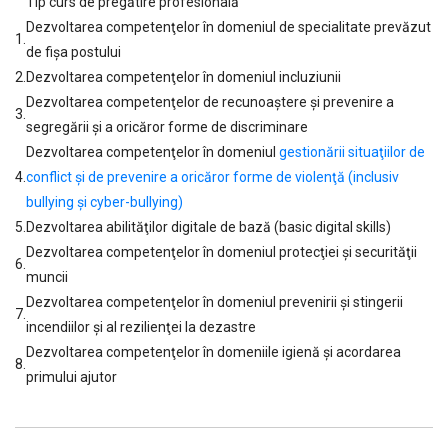
Tip curs de pregătire profesională
Dezvoltarea competenţelor în domeniul de specialitate prevăzut
1.
de fişa postului
2.
Dezvoltarea competenţelor în domeniul incluziunii
Dezvoltarea competenţelor de recunoaştere şi prevenire a
3.
segregării şi a oricăror forme de discriminare
Dezvoltarea competenţelor în domeniul
gestionării situaţiilor de
4.
conflict şi de prevenire a oricăror forme de violenţă (inclusiv
bullying şi cyber-bullying)
5.
Dezvoltarea abilităţilor digitale de bază (basic digital skills)
Dezvoltarea competenţelor în domeniul protecţiei şi securităţii
6.
muncii
Dezvoltarea competenţelor în domeniul prevenirii şi stingerii
7.
incendiilor şi al rezilienţei la dezastre
Dezvoltarea competenţelor în domeniile igienă şi acordarea
8.
primului ajutor