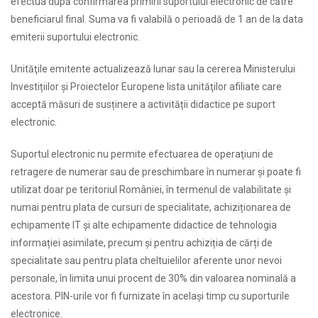
efectua după confirmarea primirii suportului electronic de către
beneficiarul final. Suma va fi valabilă o perioadă de 1 an de la data
emiterii suportului electronic.
Unităţile emitente actualizează lunar sau la cererea Ministerului
Investițiilor și Proiectelor Europene lista unităţilor afiliate care
acceptă măsuri de susținere a activității didactice pe suport
electronic.
Suportul electronic nu permite efectuarea de operaţiuni de
retragere de numerar sau de preschimbare în numerar și poate fi
utilizat doar pe teritoriul României, în termenul de valabilitate şi
numai pentru plata de cursuri de specialitate, achiziționarea de
echipamente IT și alte echipamente didactice de tehnologia
informației asimilate, precum și pentru achiziția de cărți de
specialitate sau pentru plata cheltuielilor aferente unor nevoi
personale, în limita unui procent de 30% din valoarea nominală a
acestora. PIN-urile vor fi furnizate în același timp cu suporturile
electronice.