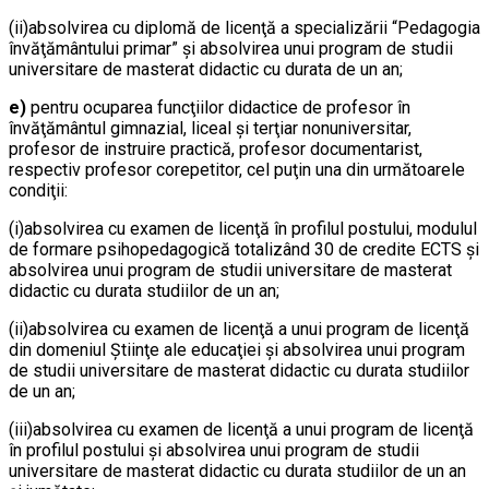
(ii)absolvirea cu diplomă de licenţă a specializării “Pedagogia
învăţământului primar” şi absolvirea unui program de studii
universitare de masterat didactic cu durata de un an;
e)
pentru ocuparea funcţiilor didactice de profesor în
învăţământul gimnazial, liceal şi terţiar nonuniversitar,
profesor de instruire practică, profesor documentarist,
respectiv profesor corepetitor, cel puţin una din următoarele
condiţii:
(i)absolvirea cu examen de licenţă în profilul postului, modulul
de formare psihopedagogică totalizând 30 de credite ECTS şi
absolvirea unui program de studii universitare de masterat
didactic cu durata studiilor de un an;
(ii)absolvirea cu examen de licenţă a unui program de licenţă
din domeniul Ştiinţe ale educaţiei şi absolvirea unui program
de studii universitare de masterat didactic cu durata studiilor
de un an;
(iii)absolvirea cu examen de licenţă a unui program de licenţă
în profilul postului şi absolvirea unui program de studii
universitare de masterat didactic cu durata studiilor de un an