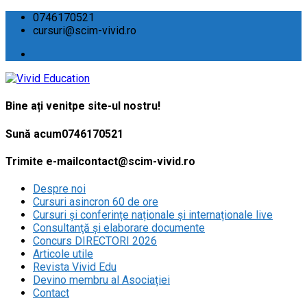
0746170521
cursuri@scim-vivid.ro
Bine ați venit
pe site-ul nostru!
Sună acum
0746170521
Trimite e-mail
contact@scim-vivid.ro
Despre noi
Cursuri asincron 60 de ore
Cursuri și conferințe naționale și internaționale live
Consultanţă și elaborare documente
Concurs DIRECTORI 2026
Articole utile
Revista Vivid Edu
Devino membru al Asociației
Contact