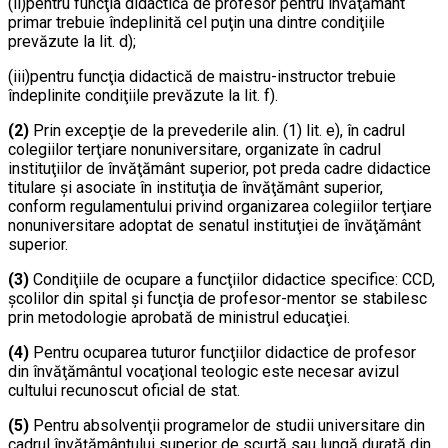
(ii)pentru funcţia didactică de profesor pentru învăţământ
primar trebuie îndeplinită cel puţin una dintre condiţiile
prevăzute la lit. d);
(iii)pentru funcţia didactică de maistru-instructor trebuie
îndeplinite condiţiile prevăzute la lit. f).
(2)
Prin excepţie de la prevederile alin. (1) lit. e), în cadrul
colegiilor terţiare nonuniversitare, organizate în cadrul
instituţiilor de învăţământ superior, pot preda cadre didactice
titulare şi asociate în instituţia de învăţământ superior,
conform regulamentului privind organizarea colegiilor terţiare
nonuniversitare adoptat de senatul instituţiei de învăţământ
superior.
(3)
Condiţiile de ocupare a funcţiilor didactice specifice: CCD,
şcolilor din spital şi funcţia de profesor-mentor se stabilesc
prin metodologie aprobată de ministrul educaţiei.
(4)
Pentru ocuparea tuturor funcţiilor didactice de profesor
din învăţământul vocaţional teologic este necesar avizul
cultului recunoscut oficial de stat.
(5)
Pentru absolvenţii programelor de studii universitare din
cadrul învăţământului superior de scurtă sau lungă durată din