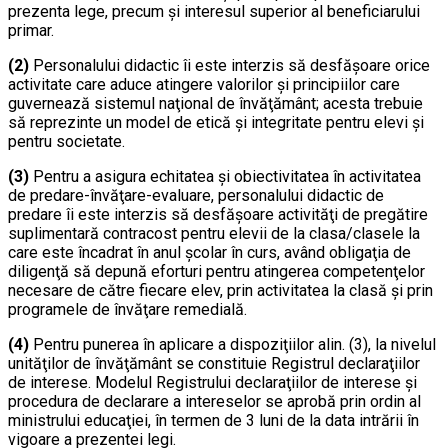
prezenta lege, precum şi interesul superior al beneficiarului
primar.
(2)
Personalului didactic îi este interzis să desfăşoare orice
activitate care aduce atingere valorilor şi principiilor care
guvernează sistemul naţional de învăţământ; acesta trebuie
să reprezinte un model de etică şi integritate pentru elevi şi
pentru societate.
(3)
Pentru a asigura echitatea şi obiectivitatea în activitatea
de predare-învăţare-evaluare, personalului didactic de
predare îi este interzis să desfăşoare activităţi de pregătire
suplimentară contracost pentru elevii de la clasa/clasele la
care este încadrat în anul şcolar în curs, având obligaţia de
diligenţă să depună eforturi pentru atingerea competenţelor
necesare de către fiecare elev, prin activitatea la clasă şi prin
programele de învăţare remedială.
(4)
Pentru punerea în aplicare a dispoziţiilor alin. (3), la nivelul
unităţilor de învăţământ se constituie Registrul declaraţiilor
de interese. Modelul Registrului declaraţiilor de interese şi
procedura de declarare a intereselor se aprobă prin ordin al
ministrului educaţiei, în termen de 3 luni de la data intrării în
vigoare a prezentei legi.