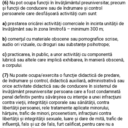
(6)
Nu pot ocupa funcţii în învăţământul preuniversitar, precum
şi funcţii de conducere sau de îndrumare şi control
persoanele care desfăşoară activităţi cum sunt:
a)
prestarea oricărei activităţi comerciale în incinta unităţii de
învăţământ sau în zona limitrofă – minimum 300 m;
b)
comerţul cu materiale obscene sau pornografice scrise,
audio ori vizuale, cu droguri sau substanţe psihotrope;
c)
practicarea, în public, a unor activităţi cu componentă
lubrică sau altele care implică exhibarea, în manieră obscenă,
a corpului.
(7)
Nu poate ocupa/exercita o funcţie didactică de predare,
de îndrumare şi control, didactică auxiliară, administrativă sau
orice activitate didactică sau de conducere în sistemul de
învăţământ preuniversitar persoana care a fost condamnată
penal definitiv pentru săvârşirea cu intenţie a unei infracţiuni
contra vieţii, integrităţii corporale sau sănătăţii, contra
libertăţii persoanei, rele tratamente aplicate minorului,
hărţuire, trafic de minori, proxenetism, infracţiuni contra
libertăţii şi integrităţii sexuale, luare şi dare de mită, trafic de
influenţă, fals şi uz de fals, furt calificat, pentru care nu a