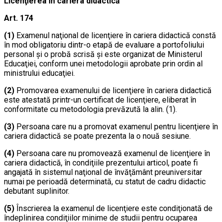
Licenţierea în cariera didactică
Art. 174
(1)
Examenul naţional de licenţiere în cariera didactică constă
în mod obligatoriu dintr-o etapă de evaluare a portofoliului
personal şi o probă scrisă şi este organizat de Ministerul
Educaţiei, conform unei metodologii aprobate prin ordin al
ministrului educaţiei.
(2)
Promovarea examenului de licenţiere în cariera didactică
este atestată printr-un certificat de licenţiere, eliberat în
conformitate cu metodologia prevăzută la alin. (1).
(3)
Persoana care nu a promovat examenul pentru licenţiere în
cariera didactică se poate prezenta la o nouă sesiune.
(4)
Persoana care nu promovează examenul de licenţiere în
cariera didactică, în condiţiile prezentului articol, poate fi
angajată în sistemul naţional de învăţământ preuniversitar
numai pe perioadă determinată, cu statut de cadru didactic
debutant suplinitor.
(5)
Înscrierea la examenul de licenţiere este condiţionată de
îndeplinirea condiţiilor minime de studii pentru ocuparea