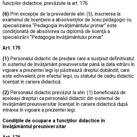
funcţiilor didactice, prevăzute la art. 176.
(6)
Prin excepţie de la prevederile alin. (5), înscrierea la
examenul de licenţiere a absolvenţilor de liceu pedagogic cu
specializarea “Pedagogia învăţământului primar” este
condiţionată de absolvirea cu diplomă de licenţă a
specializării “Pedagogia învăţământului primar”.
Art. 175
(1)
Personalul didactic de predare care a susţinut definitivatul
în sistemul de învăţământ preuniversitar până la data intrării în
vigoare a prezentei legi îşi păstrează dreptul dobândit, care
este echivalent, prin efectul legii, cu statutul de cadru didactic
licenţiat în cariera didactică.
(2)
Personalul didactic prevăzut la alin. (1) beneficiază de
aceleaşi drepturi ca personalul didactic din sistemul de
învăţământ preuniversitar licenţiat în cariera didactică după
intrarea în vigoare a prezentei legi.
Condiţiile de ocupare a funcţiilor didactice în
învăţământul preuniversitar