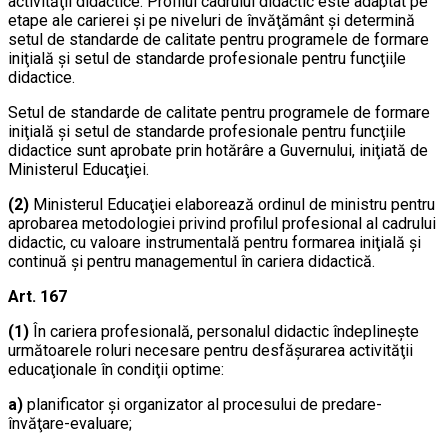
activităţii didactice. Profilul cadrului didactic este adaptat pe
etape ale carierei şi pe niveluri de învăţământ şi determină
setul de standarde de calitate pentru programele de formare
iniţială şi setul de standarde profesionale pentru funcţiile
didactice.
Setul de standarde de calitate pentru programele de formare
iniţială şi setul de standarde profesionale pentru funcţiile
didactice sunt aprobate prin hotărâre a Guvernului, iniţiată de
Ministerul Educaţiei.
(2)
Ministerul Educaţiei elaborează ordinul de ministru pentru
aprobarea metodologiei privind profilul profesional al cadrului
didactic, cu valoare instrumentală pentru formarea iniţială şi
continuă şi pentru managementul în cariera didactică.
Art. 167
(1)
În cariera profesională, personalul didactic îndeplineşte
următoarele roluri necesare pentru desfăşurarea activităţii
educaţionale în condiţii optime:
a)
planificator şi organizator al procesului de predare-
învăţare-evaluare;