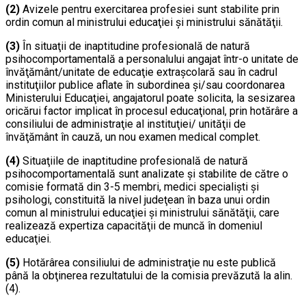
(2)
Avizele pentru exercitarea profesiei sunt stabilite prin
ordin comun al ministrului educaţiei şi ministrului sănătăţii.
(3)
În situaţii de inaptitudine profesională de natură
psihocomportamentală a personalului angajat într-o unitate de
învăţământ/unitate de educaţie extraşcolară sau în cadrul
instituţiilor publice aflate în subordinea şi/sau coordonarea
Ministerului Educaţiei, angajatorul poate solicita, la sesizarea
oricărui factor implicat în procesul educaţional, prin hotărâre a
consiliului de administraţie al instituţiei/ unităţii de
învăţământ în cauză, un nou examen medical complet.
(4)
Situaţiile de inaptitudine profesională de natură
psihocomportamentală sunt analizate şi stabilite de către o
comisie formată din 3-5 membri, medici specialişti şi
psihologi, constituită la nivel judeţean în baza unui ordin
comun al ministrului educaţiei şi ministrului sănătăţii, care
realizează expertiza capacităţii de muncă în domeniul
educaţiei.
(5)
Hotărârea consiliului de administraţie nu este publică
până la obţinerea rezultatului de la comisia prevăzută la alin.
(4).