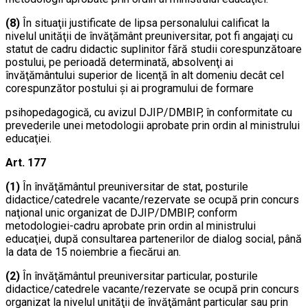
(8)
În situaţii justificate de lipsa personalului calificat la
nivelul unităţii de învăţământ preuniversitar, pot fi angajaţi cu
statut de cadru didactic suplinitor fără studii corespunzătoare
postului, pe perioadă determinată, absolvenţi ai
învăţământului superior de licenţă în alt domeniu decât cel
corespunzător postului şi ai programului de formare
psihopedagogică, cu avizul DJIP/DMBIP, în conformitate cu
prevederile unei metodologii aprobate prin ordin al ministrului
educaţiei.
Art. 177
(1)
În învăţământul preuniversitar de stat, posturile
didactice/catedrele vacante/rezervate se ocupă prin concurs
naţional unic organizat de DJIP/DMBIP, conform
metodologiei-cadru aprobate prin ordin al ministrului
educaţiei, după consultarea partenerilor de dialog social, până
la data de 15 noiembrie a fiecărui an.
(2)
În învăţământul preuniversitar particular, posturile
didactice/catedrele vacante/rezervate se ocupă prin concurs
organizat la nivelul unităţii de învăţământ particular sau prin