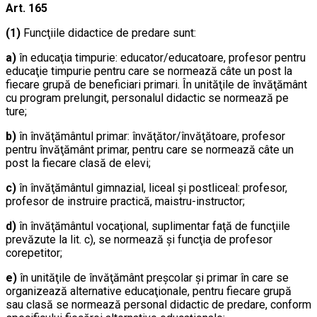
Art. 165
(1)
Funcţiile didactice de predare sunt:
a)
în educaţia timpurie: educator/educatoare, profesor pentru
educaţie timpurie pentru care se normează câte un post la
fiecare grupă de beneficiari primari. În unităţile de învăţământ
cu program prelungit, personalul didactic se normează pe
ture;
b)
în învăţământul primar: învăţător/învăţătoare, profesor
pentru învăţământ primar, pentru care se normează câte un
post la fiecare clasă de elevi;
c)
în învăţământul gimnazial, liceal şi postliceal: profesor,
profesor de instruire practică, maistru-instructor;
d)
în învăţământul vocaţional, suplimentar faţă de funcţiile
prevăzute la lit. c), se normează şi funcţia de profesor
corepetitor;
e)
în unităţile de învăţământ preşcolar şi primar în care se
organizează alternative educaţionale, pentru fiecare grupă
sau clasă se normează personal didactic de predare, conform