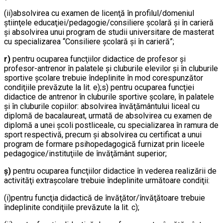
(ii)absolvirea cu examen de licenţă în profilul/domeniul
ştiinţele educaţiei/pedagogie/consiliere şcolară şi în carieră
şi absolvirea unui program de studii universitare de masterat
cu specializarea “Consiliere şcolară şi în carieră”;
r)
pentru ocuparea funcţiilor didactice de profesor şi
profesor-antrenor în palatele şi cluburile elevilor şi în cluburile
sportive şcolare trebuie îndeplinite în mod corespunzător
condiţiile prevăzute la lit. e);s) pentru ocuparea funcţiei
didactice de antrenor în cluburile sportive şcolare, în palatele
şi în cluburile copiilor: absolvirea învăţământului liceal cu
diplomă de bacalaureat, urmată de absolvirea cu examen de
diplomă a unei şcoli postliceale, cu specializarea în ramura de
sport respectivă, precum şi absolvirea cu certificat a unui
program de formare psihopedagogică furnizat prin liceele
pedagogice/instituţiile de învăţământ superior;
ş)
pentru ocuparea funcţiilor didactice în vederea realizării de
activităţi extraşcolare trebuie îndeplinite următoare condiţii:
(i)pentru funcţia didactică de învăţător/învăţătoare trebuie
îndeplinite condiţiile prevăzute la lit. c);