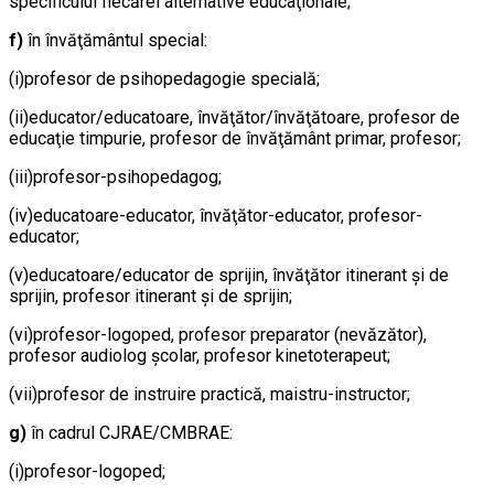
specificului fiecărei alternative educaţionale;
f)
în învăţământul special:
(i)profesor de psihopedagogie specială;
(ii)educator/educatoare, învăţător/învăţătoare, profesor de
educaţie timpurie, profesor de învăţământ primar, profesor;
(iii)profesor-psihopedagog;
(iv)educatoare-educator, învăţător-educator, profesor-
educator;
(v)educatoare/educator de sprijin, învăţător itinerant şi de
sprijin, profesor itinerant şi de sprijin;
(vi)profesor-logoped, profesor preparator (nevăzător),
profesor audiolog şcolar, profesor kinetoterapeut;
(vii)profesor de instruire practică, maistru-instructor;
g)
în cadrul CJRAE/CMBRAE:
(i)profesor-logoped;