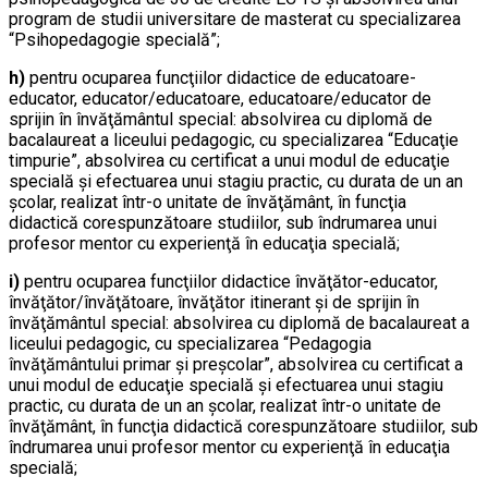
program de studii universitare de masterat cu specializarea
“Psihopedagogie specială”;
h)
pentru ocuparea funcţiilor didactice de educatoare-
educator, educator/educatoare, educatoare/educator de
sprijin în învăţământul special: absolvirea cu diplomă de
bacalaureat a liceului pedagogic, cu specializarea “Educaţie
timpurie”, absolvirea cu certificat a unui modul de educaţie
specială şi efectuarea unui stagiu practic, cu durata de un an
şcolar, realizat într-o unitate de învăţământ, în funcţia
didactică corespunzătoare studiilor, sub îndrumarea unui
profesor mentor cu experienţă în educaţia specială;
i)
pentru ocuparea funcţiilor didactice învăţător-educator,
învăţător/învăţătoare, învăţător itinerant şi de sprijin în
învăţământul special: absolvirea cu diplomă de bacalaureat a
liceului pedagogic, cu specializarea “Pedagogia
învăţământului primar şi preşcolar”, absolvirea cu certificat a
unui modul de educaţie specială şi efectuarea unui stagiu
practic, cu durata de un an şcolar, realizat într-o unitate de
învăţământ, în funcţia didactică corespunzătoare studiilor, sub
îndrumarea unui profesor mentor cu experienţă în educaţia
specială;