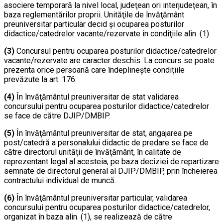
asociere temporară la nivel local, judeţean ori interjudeţean, în
baza reglementărilor proprii. Unităţile de învăţământ
preuniversitar particular decid şi ocuparea posturilor
didactice/catedrelor vacante/rezervate în condiţiile alin. (1).
(3)
Concursul pentru ocuparea posturilor didactice/catedrelor
vacante/rezervate are caracter deschis. La concurs se poate
prezenta orice persoană care îndeplineşte condiţiile
prevăzute la art. 176.
(4)
În învăţământul preuniversitar de stat validarea
concursului pentru ocuparea posturilor didactice/catedrelor
se face de către DJIP/DMBIP.
(5)
În învăţământul preuniversitar de stat, angajarea pe
post/catedră a personalului didactic de predare se face de
către directorul unităţii de învăţământ, în calitate de
reprezentant legal al acesteia, pe baza deciziei de repartizare
semnate de directorul general al DJIP/DMBIP, prin încheierea
contractului individual de muncă.
(6)
În învăţământul preuniversitar particular, validarea
concursului pentru ocuparea posturilor didactice/catedrelor,
organizat în baza alin. (1), se realizează de către