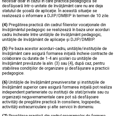
necesar doar în cazul în care practica pedagogică se
desfăşoară într-o unitate de învăţământ care nu are deja
statutul de şcoală de aplicaţie. În această situaţie se
realizează o informare a DJIP/DMBIP în termen de 10 zile.
(4)
Pregătirea practică din cadrul filierelor vocaţionale din
învăţământul pedagogic se realizează în baza unor acorduri
cadru încheiate între unităţile de învăţământ pedagogic,
unităţile de învăţământ de aplicaţie şi DJIP/DMBIP.
(5)
Pe baza acestor acorduri-cadru, unităţile/instituţiile de
învăţământ care asigură formarea iniţială încheie contracte de
colaborare cu durata de 1-4 ani şcolari cu unităţile de
învăţământ prevăzute la alin. (3) sau (4), după caz, pentru
stabilirea condiţiilor de organizare şi desfăşurare a practicii
pedagogice.
(6)
Unităţile de învăţământ preuniversitar şi instituţiile de
învăţământ superior care asigură formarea iniţială pot realiza
independent parteneriate cu instituţii de stat/private sau cu
organizaţii neguvernamentale care pot să desfăşoare
activităţi de pregătire practică în consiliere, logopedie,
activităţi extracurriculare şi alte servicii în domeniu.
(7)
Pregătirea practică din cadrul programelor de formare