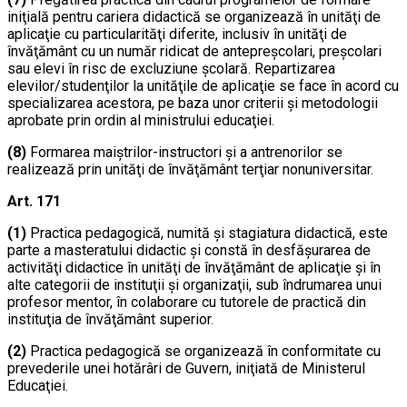
iniţială pentru cariera didactică se organizează în unităţi de
aplicaţie cu particularităţi diferite, inclusiv în unităţi de
învăţământ cu un număr ridicat de antepreşcolari, preşcolari
sau elevi în risc de excluziune şcolară. Repartizarea
elevilor/studenţilor la unităţile de aplicaţie se face în acord cu
specializarea acestora, pe baza unor criterii şi metodologii
aprobate prin ordin al ministrului educaţiei.
(8)
Formarea maiştrilor-instructori şi a antrenorilor se
realizează prin unităţi de învăţământ terţiar nonuniversitar.
Art. 171
(1)
Practica pedagogică, numită şi stagiatura didactică, este
parte a masteratului didactic şi constă în desfăşurarea de
activităţi didactice în unităţi de învăţământ de aplicaţie şi în
alte categorii de instituţii şi organizaţii, sub îndrumarea unui
profesor mentor, în colaborare cu tutorele de practică din
instituţia de învăţământ superior.
(2)
Practica pedagogică se organizează în conformitate cu
prevederile unei hotărâri de Guvern, iniţiată de Ministerul
Educaţiei.