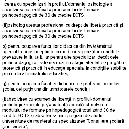
licenţă cu specializări în profilul/domeniul psihologie şi
absolvirea cu certificat a programului de formare
psihopedagogică de 30 de credite ECTS;
(ii)psiholog atestat profesional cu drept de liberă practică şi
absolvirea cu certificat a programului de formare
psihopedagogică de 30 de credite ECTS;
p)
pentru ocuparea funcţiilor didactice din învăţământul
special trebuie îndeplinite în mod corespunzător condiţiile
prevăzute la lit. a)-l), iar pentru alte specializări decât cele
psihopedagogice este necesar un stagiu atestat de pregătire
teoretică şi practică în educaţie specială, în condiţiile stabilite
prin ordin al ministrului educaţiei;
q)
pentru ocuparea funcţiei didactice de profesor-consilier
şcolar, cel puţin una din următoarele condiţii:
(i)absolvirea cu examen de licenţă în profilul/domeniul
psihologie/sociologie/asistenţă socială, absolvirea
modulului de formare psihopedagogică totalizând 30 de
credite EC TS şi absolvirea unui program de studii
universitare de masterat cu specializarea “Consiliere şcolară
şi în carieră”;