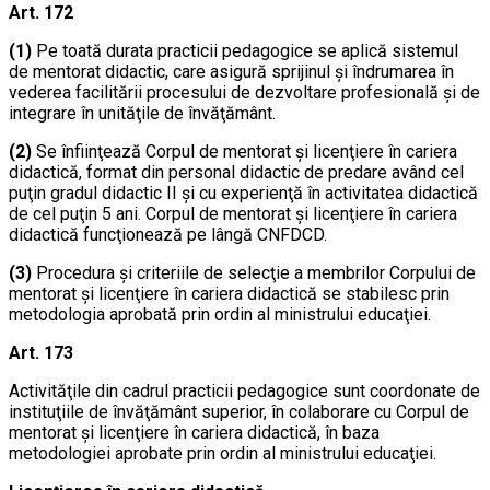
Art. 172
(1)
Pe toată durata practicii pedagogice se aplică sistemul
de mentorat didactic, care asigură sprijinul şi îndrumarea în
vederea facilitării procesului de dezvoltare profesională şi de
integrare în unităţile de învăţământ.
(2)
Se înfiinţează Corpul de mentorat şi licenţiere în cariera
didactică, format din personal didactic de predare având cel
puţin gradul didactic II şi cu experienţă în activitatea didactică
de cel puţin 5 ani. Corpul de mentorat şi licenţiere în cariera
didactică funcţionează pe lângă CNFDCD.
(3)
Procedura şi criteriile de selecţie a membrilor Corpului de
mentorat şi licenţiere în cariera didactică se stabilesc prin
metodologia aprobată prin ordin al ministrului educaţiei.
Art. 173
Activităţile din cadrul practicii pedagogice sunt coordonate de
instituţiile de învăţământ superior, în colaborare cu Corpul de
mentorat şi licenţiere în cariera didactică, în baza
metodologiei aprobate prin ordin al ministrului educaţiei.