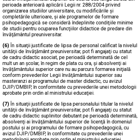
perioada anterioară aplicării Legii nr. 288/2004 privind
organizarea studiilor universitare, cu modificările şi
completările ulterioare, şi ale programelor de formare
psihopedagogică se consideră îndeplinite condiţiile minime
de studii pentru ocuparea funcţiilor didactice de predare din
învăţământul preuniversitar.
(6)
În situaţii justificate de lipsa de personal calificat la nivelul
unităţii de învăţământ preuniversitar, pot fi angajaţi cu statut
de cadru didactic asociat, pe perioadă determinată de cel
mult un an şcolar, în regim de plata cu ora, şi absolvenţi ai
învăţământului superior care nu au parcurs formarea iniţială
conform prevederilor Legii învăţământului superior sau
masteranzi ai programului de master didactic, cu avizul
DJIP/DMBIP, în conformitate cu prevederile unei metodologii
aprobate prin ordin al ministrului educaţiei.
(7)
În situaţii justificate de lipsa personalului titular la nivelul
unităţii de învăţământ preuniversitar, pot fi angajaţi cu statut
de cadru didactic suplinitor debutant pe perioadă determinată,
absolvenţi ai învăţământului superior de licenţă în domeniul
postului şi ai programului de formare psihopedagogică, cu
avizul DJIP/DMBIP, în conformitate cu prevederile unei
metodologii aprobate prin ordin al ministrului educaţiei.