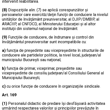
intervenit reabilitarea.
(8)
Dispoziţiile alin. (7) se aplică corespunzător şi
persoanelor care exercită/deţin funcţii de conducere la nivelul
unităţilor de învăţământ preuniversitar, al DJIP/DMBIP, al
ARACIIP, al CNFDCD, al Ministerului Educaţiei şi al altor
instituţii din sistemul naţional de învăţământ.
(9)
Funcţiile de conducere, de îndrumare şi control din
învăţământul preuniversitar sunt incompatibile cu:
a)
funcţia de preşedinte sau vicepreşedinte în structurile de
conducere ale partidelor politice, la nivel local, judeţean/al
municipiului Bucureşti sau naţional;
b)
funcţia de primar, viceprimar, preşedinte sau
vicepreşedinte de consiliu judeţean/al Consiliului General al
Municipiului Bucureşti;
c)
cu orice funcţie de conducere în organizaţiile sindicale.
Art. 169
(1)
Personalul didactic de predare îşi desfăşoară activitatea
urmărind respectarea valorilor şi principiilor prevăzute în