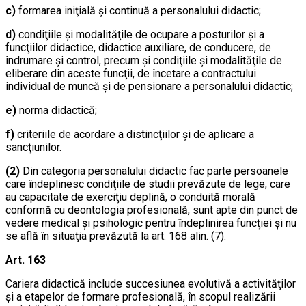
c)
formarea iniţială şi continuă a personalului didactic;
d)
condiţiile şi modalităţile de ocupare a posturilor şi a
funcţiilor didactice, didactice auxiliare, de conducere, de
îndrumare şi control, precum şi condiţiile şi modalităţile de
eliberare din aceste funcţii, de încetare a contractului
individual de muncă şi de pensionare a personalului didactic;
e)
norma didactică;
f)
criteriile de acordare a distincţiilor şi de aplicare a
sancţiunilor.
(2)
Din categoria personalului didactic fac parte persoanele
care îndeplinesc condiţiile de studii prevăzute de lege, care
au capacitate de exerciţiu deplină, o conduită morală
conformă cu deontologia profesională, sunt apte din punct de
vedere medical şi psihologic pentru îndeplinirea funcţiei şi nu
se află în situaţia prevăzută la art. 168 alin. (7).
Art. 163
Cariera didactică include succesiunea evolutivă a activităţilor
şi a etapelor de formare profesională, în scopul realizării