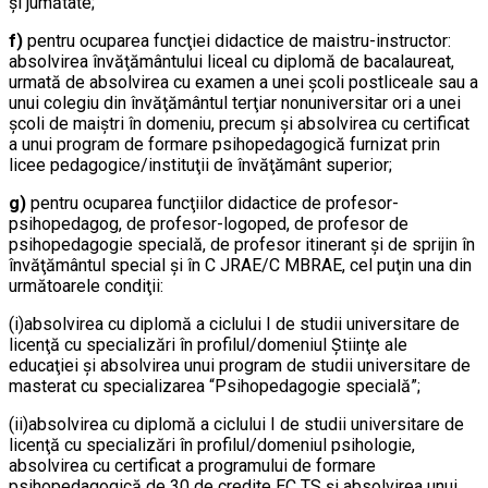
şi jumătate;
f)
pentru ocuparea funcţiei didactice de maistru-instructor:
absolvirea învăţământului liceal cu diplomă de bacalaureat,
urmată de absolvirea cu examen a unei şcoli postliceale sau a
unui colegiu din învăţământul terţiar nonuniversitar ori a unei
şcoli de maiştri în domeniu, precum şi absolvirea cu certificat
a unui program de formare psihopedagogică furnizat prin
licee pedagogice/instituţii de învăţământ superior;
g)
pentru ocuparea funcţiilor didactice de profesor-
psihopedagog, de profesor-logoped, de profesor de
psihopedagogie specială, de profesor itinerant şi de sprijin în
învăţământul special şi în C JRAE/C MBRAE, cel puţin una din
următoarele condiţii:
(i)absolvirea cu diplomă a ciclului I de studii universitare de
licenţă cu specializări în profilul/domeniul Ştiinţe ale
educaţiei şi absolvirea unui program de studii universitare de
masterat cu specializarea “Psihopedagogie specială”;
(ii)absolvirea cu diplomă a ciclului I de studii universitare de
licenţă cu specializări în profilul/domeniul psihologie,
absolvirea cu certificat a programului de formare
psihopedagogică de 30 de credite EC TS şi absolvirea unui