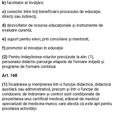
b)
facilitator al învăţării;
c)
conector între toţi beneficiarii procesului de educaţie,
direcţi sau indirecţi;
d)
dezvoltator de resurse educaţionale şi instrumente de
evaluare curentă;
e)
suport pentru elevi, prin consiliere şi mentorat;
f)
promotor al inovaţiei în educaţie.
(2)
Pentru îndeplinirea rolurilor prevăzute la alin. (1),
personalul didactic parcurge etapele de formare iniţială şi
programe de formare continuă.
Art. 168
(1)
Încadrarea şi menţinerea într-o funcţie didactică, didactică
auxiliară sau administrativă, precum şi într-o funcţie de
conducere, de îndrumare şi control sunt condiţionate de
prezentarea unui certificat medical, eliberat de medicul
specializat de medicina muncii, care atestă că este apt pentru
prestarea activităţii.