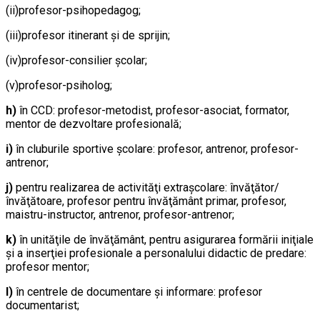
(ii)profesor-psihopedagog;
(iii)profesor itinerant şi de sprijin;
(iv)profesor-consilier şcolar;
(v)profesor-psiholog;
h)
în CCD: profesor-metodist, profesor-asociat, formator,
mentor de dezvoltare profesională;
i)
în cluburile sportive şcolare: profesor, antrenor, profesor-
antrenor;
j)
pentru realizarea de activităţi extraşcolare: învăţător/
învăţătoare, profesor pentru învăţământ primar, profesor,
maistru-instructor, antrenor, profesor-antrenor;
k)
în unităţile de învăţământ, pentru asigurarea formării iniţiale
şi a inserţiei profesionale a personalului didactic de predare:
profesor mentor;
l)
în centrele de documentare şi informare: profesor
documentarist;