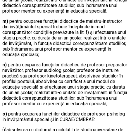
didactică corespunzătoare studiilor, sub îndrumarea unui
profesor mentor cu experienţă în educaţia specială;
m)
pentru ocuparea funcţiei didactice de maistru-instructor
din învăţământul special trebuie îndeplinite în mod
corespunzător condiţiile prevăzute la lit. f) şi efectuarea unui
stagiu practic, cu durata de un an şcolar, realizat într-o unitate
de învăţământ, în funcţia didactică corespunzătoare studiilor,
sub îndrumarea unui profesor mentor cu experienţă în
educaţia specială;
n)
pentru ocuparea funcţiilor didactice de profesor preparator
nevăzător, profesor audiolog şcolar, profesor de instruire
practică sau profesor kinetoterapeut: absolvirea studiilor în
profilul postului, absolvirea cu certificat a unui modul de
educaţie specială şi efectuarea unui stagiu practic, cu durata
de un an şcolar, realizat într-o unitate de învăţământ, în funcţia
didactică corespunzătoare studiilor, sub îndrumarea unui
profesor mentor cu experienţă în educaţia specială;
o)
pentru ocuparea funcţiilor didactice de profesor-psiholog
în învăţământul special şi în CJRAE/CMBRAE:
(i)absolvirea cu diplomă a ciclulul I de studii universitare de