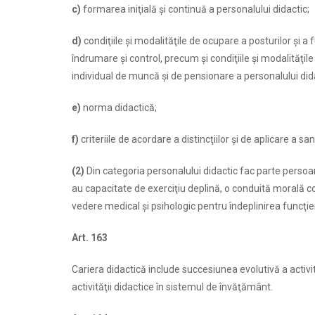
c)
formarea iniţială şi continuă a personalului didactic;
d)
condiţiile şi modalităţile de ocupare a posturilor şi a 
îndrumare şi control, precum şi condiţiile şi modalităţile
individual de muncă şi de pensionare a personalului did
e)
norma didactică;
f)
criteriile de acordare a distincţiilor şi de aplicare a san
(2)
Din categoria personalului didactic fac parte persoan
au capacitate de exerciţiu deplină, o conduită morală 
vedere medical şi psihologic pentru îndeplinirea funcţiei ş
Art. 163
Cariera didactică include succesiunea evolutivă a activit
activităţii didactice în sistemul de învăţământ.