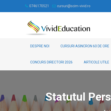
0746170521
cursuri@scim-vivid.ro
DESPRE NOI
CURSURI ASINCRON 60 DE ORE
CONCURS DIRECTORI 2026
ARTICOLE UTILE
Statutul Per