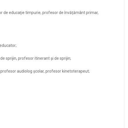
or de educaţie timpurie, profesor de învăţământ primar,
-educator;
e sprijin, profesor itinerant şi de sprijin;
profesor audiolog şcolar, profesor kinetoterapeut;