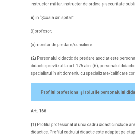
instructor militar, instructor de ordine şi securitate publi
n)
în “Şcoala din spital”:
(i)profesor;
(ii)monitor de predare/consiliere.
(2)
Personalul didactic de predare asociat este personalu
didactic prevăzut la art. 176 alin. (6), personalul didac
specialistul în alt domeniu cu specializare/calificare c
Profilul profesional şi rolurile personalului di
Art. 166
(1)
Profilul profesional al unui cadru didactic include 
didactice. Profilul cadrului didactic este adaptat pe eta