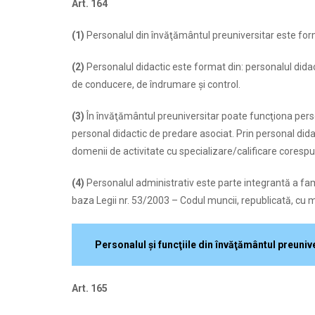
Art. 164
(1)
Personalul din învăţământul preuniversitar este form
(2)
Personalul didactic este format din: personalul didact
de conducere, de îndrumare şi control.
(3)
În învăţământul preuniversitar poate funcţiona perso
personal didactic de predare asociat. Prin personal didac
domenii de activitate cu specializare/calificare coresp
(4)
Personalul administrativ este parte integrantă a fami
baza Legii nr. 53/2003 – Codul muncii, republicată, cu mo
Personalul şi funcţiile din învăţământul preuniv
Art. 165