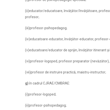
(ii)educator/educatoare, învăţător/învăţătoare, profes
profesor;
(iii)profesor-psihopedagog;
(iv)educatoare-educator, învăţător-educator, profesor
(v)educatoare/educator de sprijin, învăţător itinerant şi d
(vi)profesor-logoped, profesor preparator (nevăzător), 
(vii)profesor de instruire practică, maistru-instructor;
g)
în cadrul CJRAE/CMBRAE:
(i)profesor-logoped;
(ii)profesor-psihopedagog;