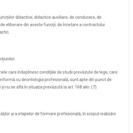
funcţiilor didactice, didactice auxiliare, de conducere, de
 de eliberare din aceste funcţii, de încetare a contractului
actic;
cţiunilor.
ele care îndeplinesc condiţiile de studii prevăzute de lege, care
conformă cu deontologia profesională, sunt apte din punct de
i nu se află în situaţia prevăzută la art. 168 alin. (7).
ăţilor şi a etapelor de formare profesională, în scopul realizării