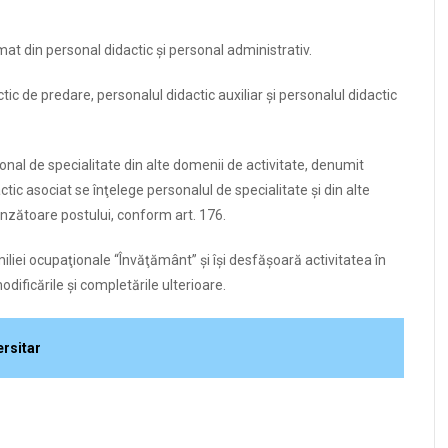
at din personal didactic şi personal administrativ.
ic de predare, personalul didactic auxiliar şi personalul didactic
nal de specialitate din alte domenii de activitate, denumit
tic asociat se înţelege personalul de specialitate şi din alte
unzătoare postului, conform art. 176.
liei ocupaţionale “Învăţământ” şi îşi desfăşoară activitatea în
dificările şi completările ulterioare.
ersitar