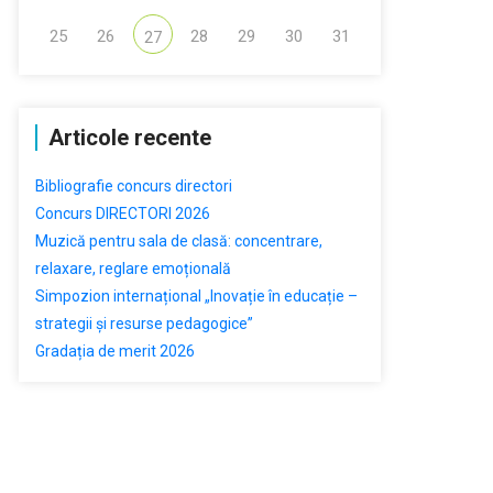
25
26
28
29
30
31
27
Articole recente
Bibliografie concurs directori
Concurs DIRECTORI 2026
Muzică pentru sala de clasă: concentrare,
relaxare, reglare emoțională
Simpozion internațional „Inovație în educație –
strategii și resurse pedagogice”
Gradația de merit 2026