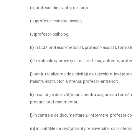
(iii)profesor itinerant şi de sprijin;
(iv)profesor-consilier şcolar;
(v)profesor-psiholog;
h)
în CCD: profesor-metodist, profesor-asociat, format
i)
în cluburile sportive şcolare: profesor, antrenor, prof
j)
pentru realizarea de activităţi extraşcolare: învăţăto
maistru-instructor, antrenor, profesor-antrenor;
k)
în unităţile de învăţământ, pentru asigurarea formării 
predare: profesor mentor;
l)
în centrele de documentare şi informare: profesor d
m)
în unităţile de învăţământ preuniversitar din sistemu