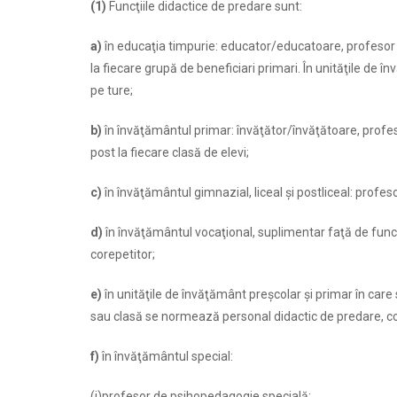
(1)
Funcţiile didactice de predare sunt:
a)
în educaţia timpurie: educator/educatoare, profesor
la fiecare grupă de beneficiari primari. În unităţile de
pe ture;
b)
în învăţământul primar: învăţător/învăţătoare, prof
post la fiecare clasă de elevi;
c)
în învăţământul gimnazial, liceal şi postliceal: profes
d)
în învăţământul vocaţional, suplimentar faţă de funcţi
corepetitor;
e)
în unităţile de învăţământ preşcolar şi primar în car
sau clasă se normează personal didactic de predare, con
f)
în învăţământul special:
(i)profesor de psihopedagogie specială;