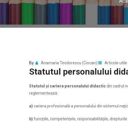
Aca
By:
Anamaria Teodorescu (Ciocan)
Articole utile
Statutul personalului di
S
tatutul şi cariera personalului didactic
din cadrul n
reglementează:
a)
cariera profesională a personalului din sistemul naţ
b)
funcţiile, competenţele, responsabilităţile, drepturile 