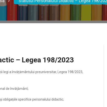
să
Statutul Personalului Didactic – Legea 198/20
dactic – Legea 198/2023
oii legi a învățământului preuniversitar, Legea 198/2023,
ional de învăţământ;
şi obligaţiile specifice personalului didactic;