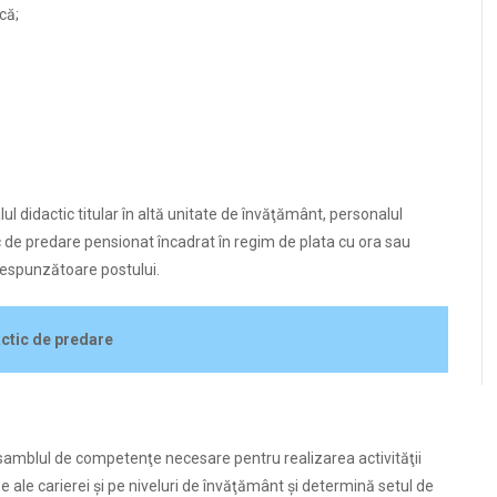
că;
l didactic titular în altă unitate de învăţământ, personalul
tic de predare pensionat încadrat în regim de plata cu ora sau
orespunzătoare postului.
dactic de predare
ansamblul de competenţe necesare pentru realizarea activităţii
pe ale carierei şi pe niveluri de învăţământ şi determină setul de