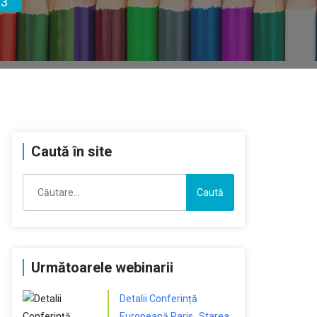
23
Caută în site
Caută
după:
Următoarele webinarii
Detalii Conferință
Europeană Paris „Starea