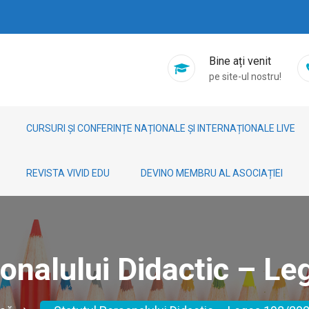
Bine ați venit
pe site-ul nostru!
CURSURI ȘI CONFERINȚE NAȚIONALE ȘI INTERNAȚIONALE LIVE
REVISTA VIVID EDU
DEVINO MEMBRU AL ASOCIAȚIEI
sonalului Didactic – L