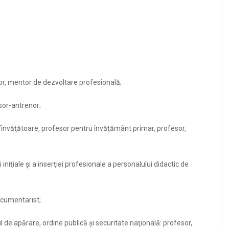
or, mentor de dezvoltare profesională;
esor-antrenor;
r/învăţătoare, profesor pentru învăţământ primar, profesor,
iniţiale şi a inserţiei profesionale a personalului didactic de
ocumentarist;
l de apărare, ordine publică şi securitate naţională: profesor,