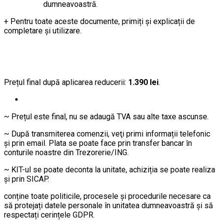
dumneavoastră.
+ Pentru toate aceste documente, primiți şi explicații de
completare şi utilizare.
Prețul final după aplicarea reducerii:
1.390 lei
.
~ Prețul este final, nu se adaugă TVA sau alte taxe ascunse.
~ După transmiterea comenzii, veţi primi informații telefonic
şi prin email. Plata se poate face prin transfer bancar ȋn
conturile noastre din Trezorerie/ING.
~ KIT-ul se poate deconta la unitate, achiziția se poate realiza
şi prin SICAP.
conține toate politicile, procesele și procedurile necesare ca
să protejați datele personale în unitatea dumneavoastră și să
respectați cerințele GDPR.