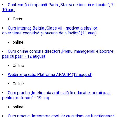
Conferință europeană Paris „Starea de bine în educație”, 7-
10 aug.
Paris
Curs internaț. Belgia „Clase vii - motivația elevilor,
diversitate cognitivă și bucuria de a învăța” (11 aug.)
online
Curs online concurs directori „Planul managerial: elaborare
pas cu pas” - 12 august
Online
Webinar practic Platforma ARACIP (13 august)
Online
Curs practic „Inteligența artificială în educație: primii pași
pentru profesori” - 19 aug.
online
Curs practic „Integrarea copiilor cu autism: ce funcționează