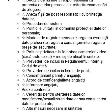
☆ Decizia de numire a responsabilului cu
protecția datelor personale + criterii/recomandări
de alegere;
☆ Anexă fişă de post responsabil cu protecția
datelor;
☆ Proceduri de sistem;
☆ Politicile unității în domeniul protecției datelor
personale;
☆ Modele de registre necesare: registru evidență
date prelucrate, registru consimțăminte, registru
breșe de securitate;
☆ Politica privitoare la folosirea camerelor video
(dacă este cazul) + mesaj de afişat în unitate;
☆ Prevederi de inclus în Regulamentul Intern şi
Codul de etică;
☆ Prevederi de inclus în fişele de post;
☆ Consimțământ părinți / angajați;
☆ Acord de confidențialitate angajați;
☆ Informare angajați;
Anexe contracte;
☆ Cereri tip pentru ștergerea datelor,
modificarea/actualizarea datelor sau consultarea
datelor prelucrate;
☆ Alte măsuri necesare în unitatea