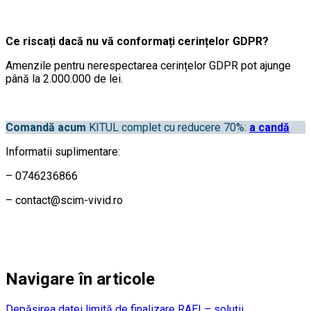
Ce riscați dacă nu vă conformați cerințelor GDPR?
Amenzile pentru nerespectarea cerințelor GDPR pot ajunge
până la 2.000.000 de lei.
Comandă acum
KITUL complet cu reducere 70%:
a
c
a
n
d
ă
Informatii suplimentare:
– 0746236866
– contact@scim-vivid.ro
Navigare în articole
Depășirea datei limită de finalizare RAEI – soluții