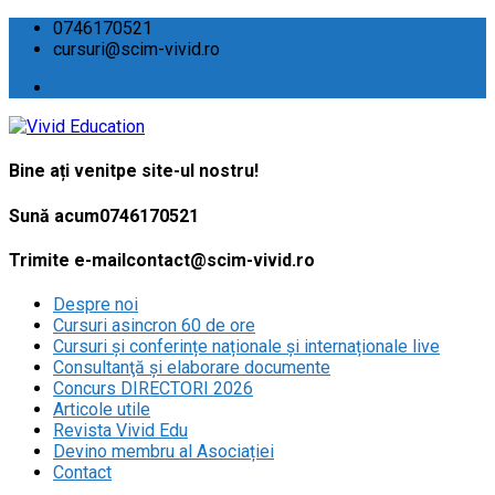
0746170521
cursuri@scim-vivid.ro
Bine ați venit
pe site-ul nostru!
Sună acum
0746170521
Trimite e-mail
contact@scim-vivid.ro
Despre noi
Cursuri asincron 60 de ore
Cursuri și conferințe naționale și internaționale live
Consultanţă și elaborare documente
Concurs DIRECTORI 2026
Articole utile
Revista Vivid Edu
Devino membru al Asociației
Contact