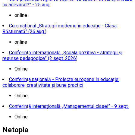
cu adevărat?” - 25 aug.
online
Curs național „Strategii moderne în educație - Clasa
Răsturnată” (26 aug.)
online
Conferință internațională „Școala pozitivă - strategii și
resurse pedagogice” (2 sept. 2026)
Online
Conferința națională - Proiecte europene în educație:
colaborare, creativitate și bune practici
Online
Conferință internațională „Managementul clasei” - 9 sept.
Online
Netopia