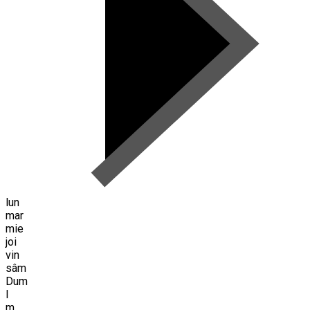
lun
mar
mie
joi
vin
sâm
Dum
l
m