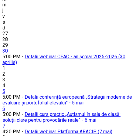
m
j
v
s
d
27
28
29
30
5:00 PM -
Detalii webinar CEAC - an școlar 2025-2026 (30
aprilie)
1
2
3
4
5
5:00 PM -
Detalii conferință europeană „Strategii moderne de
evaluare și portofoliul elevului” - 5 mai
6
5:00 PM -
Detalii curs practic „Autismul în sala de clasă:
soluții clare pentru provocările reale” - 6 mai
7
4:30 PM -
Detalii webinar Platforma ARACIP (7 mai)